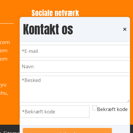
Sociale netværk
Kontakt os
×
.com
com
com
iyu
shu,