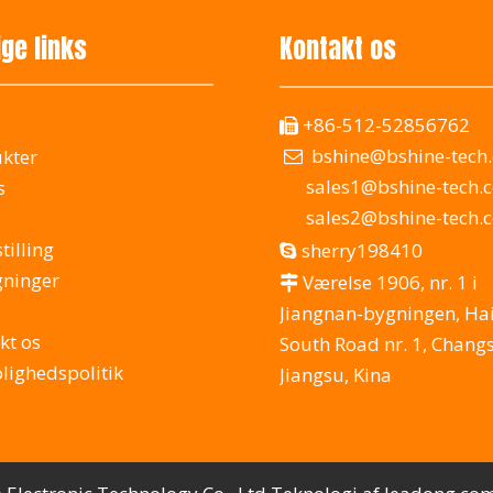
ige links
Kontakt os
+86-512-52856762

bshine@bshine-tech
kter

sales1@bshine-tech.
s
sales2@bshine-tech.
tilling
sherry198410

ninger
Værelse 1906, nr. 1 i

Jiangnan-bygningen, Ha
kt os
South Road nr. 1, Chang
olighedspolitik
Jiangsu, Kina