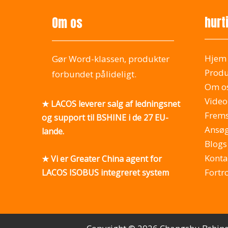
hurt
Om os
Hjem
Gør Word-klassen, produkter
Produ
forbundet pålideligt.
Om o
Video
★ LACOS leverer salg af ledningsnet
Frems
og support til BSHINE i de 27 EU-
Ansøg
lande.
Blogs
Konta
★ Vi er Greater China agent for
Fortr
LACOS ISOBUS integreret system