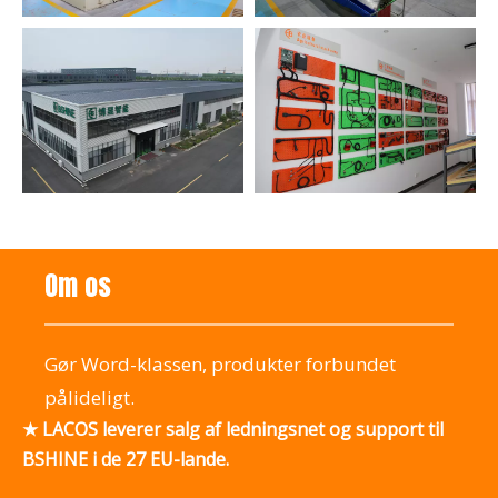
Om os
Gør Word-klassen, produkter forbundet
pålideligt.
★ LACOS leverer salg af ledningsnet og support til
BSHINE i de 27 EU-lande.