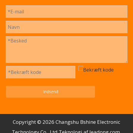
Indsend
Copyright ©️
2026
Changshu Bshine Electronic
Technology Co., Ltd.Teknologi af
leadong.com
.