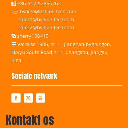
+86-512-52856762

bshine@bshine-tech.com

sales1@bshine-tech.com
sales2@bshine-tech.com
sherry198410

Værelse 1906, nr. 1 i Jiangnan-bygningen,

Haiyu South Road nr. 1, Changshu, Jiangsu,
Kina
Sociale netværk
Kontakt os