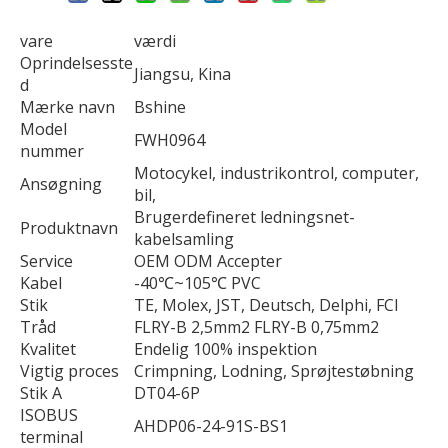
vare
værdi
Oprindelsesste
Jiangsu, Kina
d
Mærke navn
Bshine
Model
FWH0964
nummer
Motocykel, industrikontrol, computer,
Ansøgning
bil,
Brugerdefineret ledningsnet-
Produktnavn
kabelsamling
Service
OEM ODM Accepter
Kabel
-40℃~105℃ PVC
Stik
TE, Molex, JST, Deutsch, Delphi, FCI
Tråd
FLRY-B 2,5mm2 FLRY-B 0,75mm2
Kvalitet
Endelig 100% inspektion
Vigtig proces
Crimpning, Lodning, Sprøjtestøbning
Stik A
DT04-6P
ISOBUS
AHDP06-24-91S-BS1
terminal