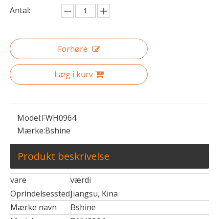
Antal:
Forhøre
Læg i kurv
Model:
FWH0964
Mærke:
Bshine
Produkt beskrivelse
vare
værdi
Oprindelsessted
Jiangsu, Kina
Mærke navn
Bshine