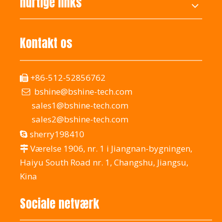
hurtige links
Kontakt os
+86-512-52856762

bshine@bshine-tech.com

sales1@bshine-tech.com
sales2@bshine-tech.com
sherry198410

Værelse 1906, nr. 1 i Jiangnan-bygningen,

Haiyu South Road nr. 1, Changshu, Jiangsu,
Kina
Sociale netværk