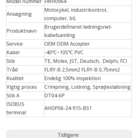
Model nummer
FWH0964
Motocykel, industrikontrol,
Ansøgning
computer, bil,
Brugerdefineret ledningsnet-
Produktnavn
kabelsamling
Service
OEM ODM Accepter
Kabel
-40℃~105℃ PVC
Stik
TE, Molex, JST, Deutsch, Delphi, FCI
Tråd
FLRY-B 2,5mm2 FLRY-B 0,75mm2
Kvalitet
Endelig 100% inspektion
Vigtig proces
Crimpning, Lodning, Sprøjtestøbning
Stik A
DT04-6P
ISOBUS
AHDP06-24-91S-BS1
terminal
Tidligere: