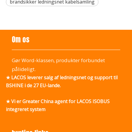
brandsikker ledningsnet kabelsamling
Om os
Gør Word-klassen, produkter forbundet
pålideligt.
★ LACOS leverer salg af ledningsnet og support til
BSHINE i de 27 EU-lande.
★ Vi er Greater China agent for LACOS ISOBUS
integreret system