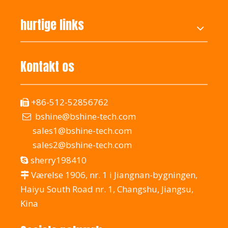
hurtige links
Kontakt os
+86-512-52856762

bshine@bshine-tech.com

sales1@bshine-tech.com
sales2@bshine-tech.com
sherry198410

Værelse 1906, nr. 1 i Jiangnan-bygningen,

Haiyu South Road nr. 1, Changshu, Jiangsu,
Kina