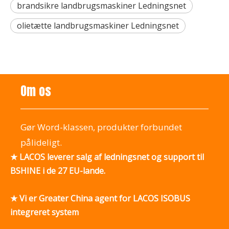
brandsikre landbrugsmaskiner Ledningsnet
olietætte landbrugsmaskiner Ledningsnet
Om os
Gør Word-klassen, produkter forbundet
pålideligt.
★ LACOS leverer salg af ledningsnet og support til
BSHINE i de 27 EU-lande.
★ Vi er Greater China agent for LACOS ISOBUS
integreret system