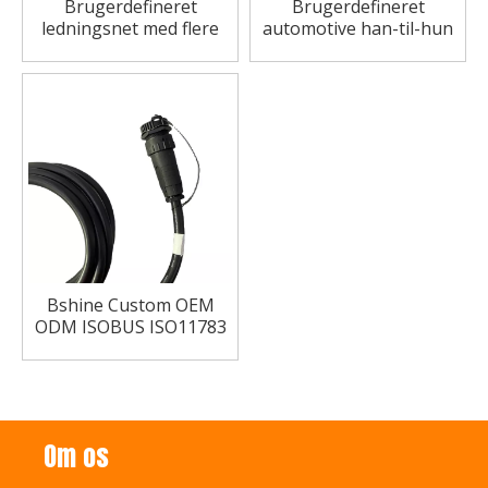
Brugerdefineret
Brugerdefineret
ledningsnet med flere
automotive han-til-hun
kerne ledningsnet UL-
ledningsnetforlængelse
certificeret kabel
til biler og tekniske
vandtæt
maskiner
Bshine Custom OEM
ODM ISOBUS ISO11783
Personbil Automotive
køretøj Motorcykel
Landbrugsudstyr Trailer
ledningsnet
Om os