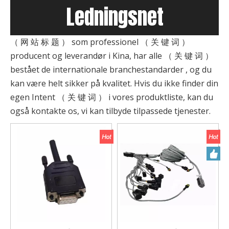
Ledningsnet
（ 网 站 标 题 ） som professionel （ 关 键 词 ）
producent og leverandør i Kina, har alle （ 关 键 词 ）
bestået de internationale branchestandarder , og du
kan være helt sikker på kvalitet. Hvis du ikke finder din
egen Intent （ 关 键 词 ） i vores produktliste, kan du
også kontakte os, vi kan tilbyde tilpassede tjenester.