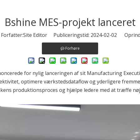
Bshine MES-projekt lanceret
rfatter:Site Editor Publiceringstid: 2024-02-02 Oprind
Forhøre
oncerede for nylig lanceringen af ​​sit Manufacturing Execut
ivitet, optimere værkstedsdataflow og yderligere fremme udvi
kkens produktionsproces og hjælpe ledere med at træffe nøj