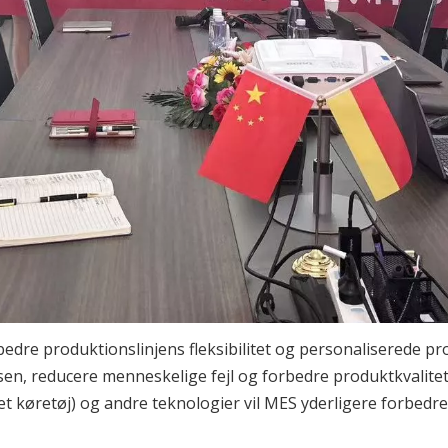
rbedre produktionslinjens fleksibilitet og personaliserede 
, reducere menneskelige fejl og forbedre produktkvalitet
øretøj) og andre teknologier vil MES yderligere forbedre ef