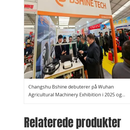
Changshu Bshine debuterer på Wuhan
Agricultural Machinery Exhibition i 2025 og
viser ISOBUS intelligente
tilslutningsløsninger, der giver mulighed for
Relaterede produkter
modernisering af landbruget