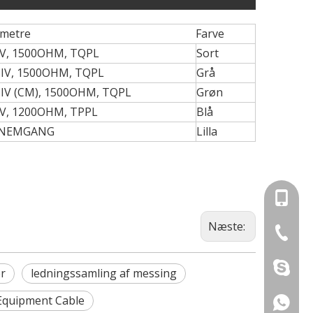
metre
Farve
IV, 1500OHM, TQPL
Sort
SIV, 1500OHM, TQPL
Grå
SIV (CM), 1500OHM, TQPL
Grøn
IV, 1200OHM, TPPL
Blå
NNEMGANG
Lilla
+86-18
Næste:
+86-512
r opmærksomhed på trådsele og stik -løsninger.
sherry1
er
ledningssamling af messing
 Equipment Cable
+86186