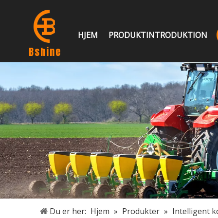
HJEM
PRODUKTINTRODUKTION
Bshine
Du er her:
Hjem
»
Produkter
»
Intelligent 