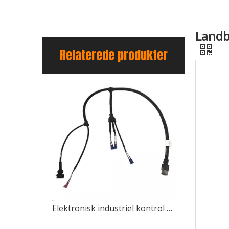
Landb
Relaterede produkter
Elektronisk industriel kontrol Elektrisk maskine Luftautomatisk computerkrympekabelsamling Producent