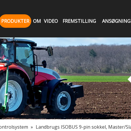
PRODUKTER
OM
VIDEO
FREMSTILLING
ANSØGNING
kontrolsystem
»
Landbrugs ISOBUS 9-pin sokkel, Master/Sl