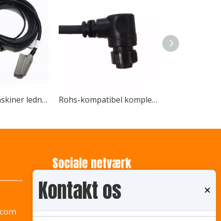
Landbrugsmaskiner ledningsnet vandtæt stik Deutsch TE Molex Originale stik
Rohs-kompatibel komplet billydkabelsamling ledningsnet til biler
ledningsnet til landbrugsmaskinerI 2024 blev China Internati
Sociale netværk
Kontakt os
×
.com