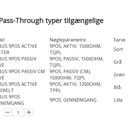
Pass-Through typer tilgængelige
el
Nøgleparametre
Farve
BUS 9POS ACTIVE
9POS, AKTIV, 1500OHM,
Sort
TER
TQPL
BUS 9POS PASSIV
9POS, PASSIV, 1500OHM,
Grå
VE
TQPL
BUS 9POS PASSIV CM
9POS, PASSIV (CM),
Grøn
VE
1500OHM, TQPL
BUS 9POS ACTIVE
9POS, AKTIV, 1200OHM,
Blå
ERELT
TPPL
BUS 9POS
9POS, GENNEMGANG
Lilla
NNEMGANG