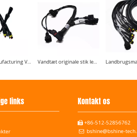
Custom Manufacturing Vandtæt forbindelseskabel Komplet Automotive Landbrug
Vandtæt originale stik ledningsnet til landbrugsmaskiner fabrik OEM leverer direkte
al Agricultural Machinery Exhibition 2024, viser innovative 
ige links
Kontakt os
+86-512-52856762

bshine@bshine-tech
kter
