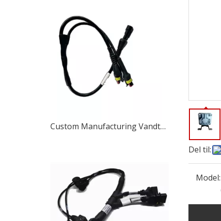
Custom Manufacturing Vandtæt forbindelseskabel Komplet Automotive Landbrug
Del til:
Canadisk kunde besøger Anhui Bshine-fabrikken for at diskutere produktdesign-F&U og gennemførlighedsstudier
Model:
Anhui Bshine Intelligent Technology Co., Ltd. ann