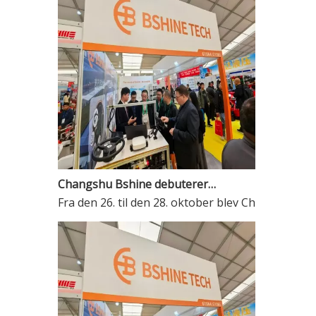
Changshu Bshine debuterer på Wuhan Agricultural Machinery Exhibition i 2025 og viser ISOBUS intelligente tilslutningsløsninger, der giver mulighed for modernisering af landbruget
Rohs-kompatibel komplet billydkabelsamling ledningsnet til biler
Fra den 26. til den 28. oktober blev China Inte