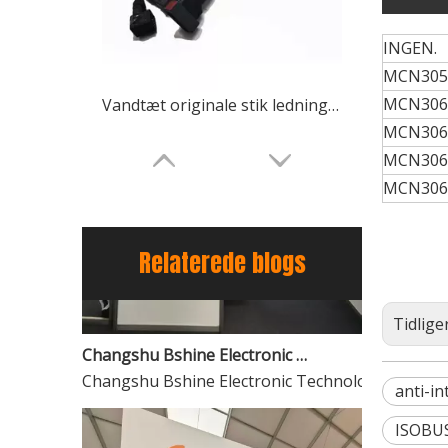
INGEN.
MCN305
MCN306
Vandtæt originale stik ledningsnet til landbrugsmaskiner fabrik OEM leverer direkte
MCN306
MCN306
MCN306
Relaterede blogs
Tidlige
Changshu Bshine Electronic Technology Co., Ltd. Skinner på 2025 Brasilien Fiee -udstillingen
Changshu Bshine Electronic Technology Co., Ltd. 
anti-i
Landbrugsmaskiner ledningsnet vandtæt stik Deutsch TE Molex Originale stik
ISOBUS