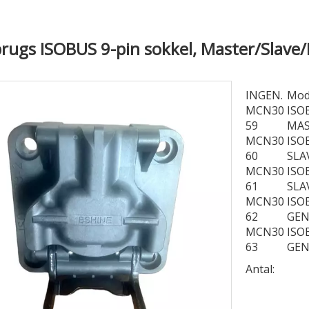
rugs ISOBUS 9-pin sokkel, Master/Slave/
INGEN.
Mod
MCN30
ISO
59
MAS
MCN30
ISO
60
SLA
MCN30
ISO
61
SLA
MCN30
ISO
62
GEN
MCN30
ISO
63
GE
Antal: