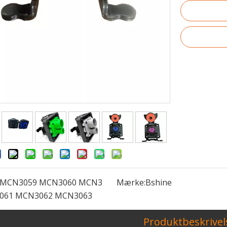
MCN3059 MCN3060 MCN3
Mærke:
Bshine
oncerede for nylig lanceringen af ​​sit Manufacturing Execut
061 MCN3062 MCN3063
Produktbeskrivel