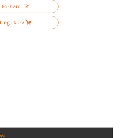
Forhøre
Læg i kurv
ion System (MES) projekt, som har til formål at forbedre vi
se